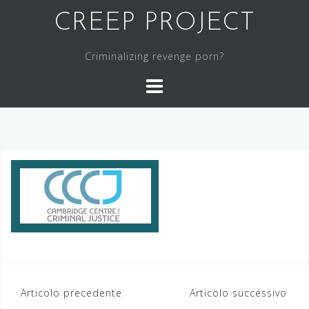
Salta
CREEP PROJECT
al
contenuto
Criminalizing revenge porn?
Navigazione
Articolo precedente
Articolo successivo